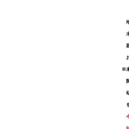
着
親
お
※
開
幼
を