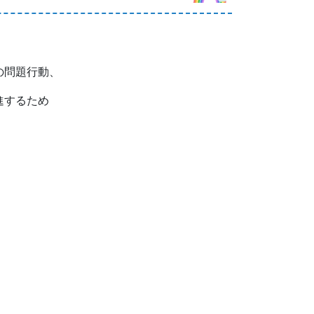
の問題行動、
進するため