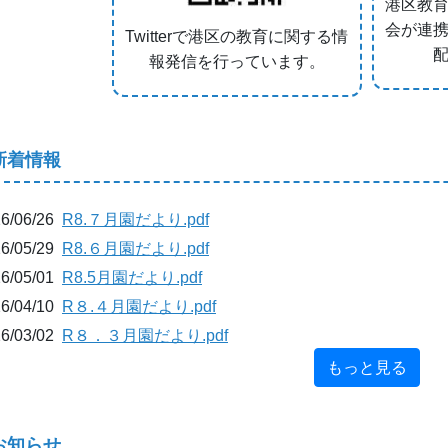
港区教
会が連
Twitterで港区の教育に関する情
報発信を行っています。
新着情報
6/06/26
R8.７月園だより.pdf
6/05/29
R8.６月園だより.pdf
6/05/01
R8.5月園だより.pdf
6/04/10
R８.４月園だより.pdf
6/03/02
R８．３月園だより.pdf
もっと見る
お知らせ