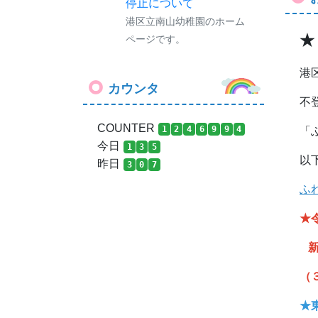
停止について
港区立南山幼稚園のホーム
★
ページです。
港
カウンタ
不
COUNTER
1
2
4
6
9
9
4
「
今日
1
3
5
以
昨日
3
0
7
ふ
★
新
（
★