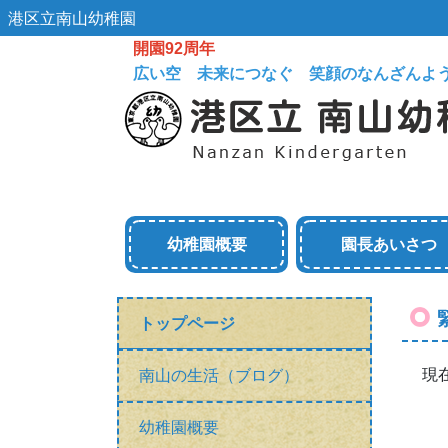
港区立南山幼稚園
開園92周年
広い空 未来につなぐ 笑顔のなんざんよ
幼稚園概要
園長あいさつ
トップページ
現
南山の生活（ブログ）
幼稚園概要