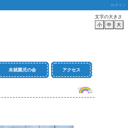
ログイン
文字の大きさ
小
中
大
未就園児の会
アクセス