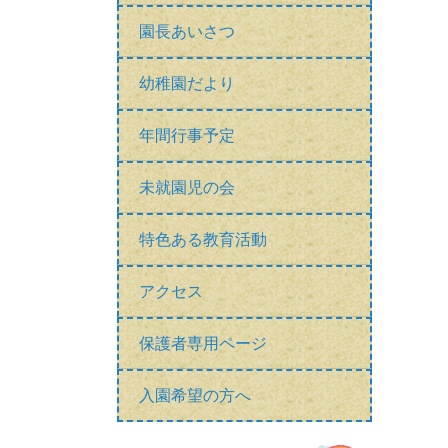
園長あいさつ
幼稚園だより
年間行事予定
未就園児の会
特色ある教育活動
アクセス
保護者専用ページ
入園希望の方へ