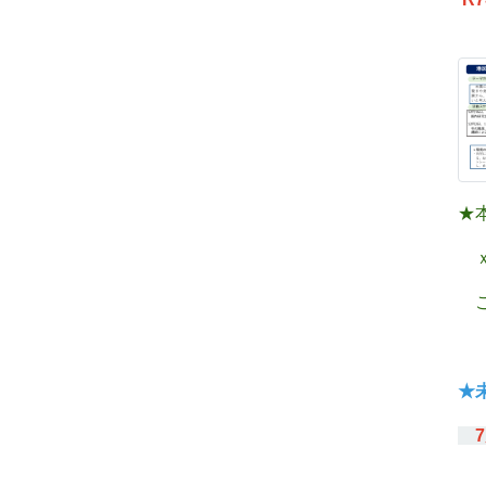
★
ｘ
ご
★
7