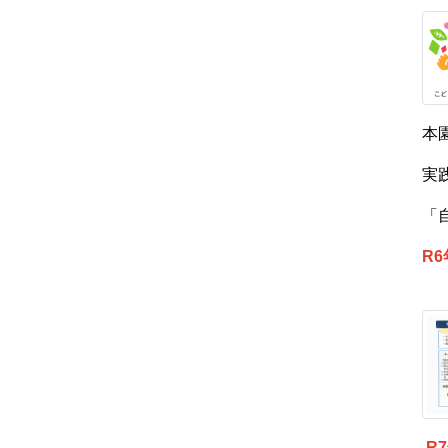
本
実
「
R
R