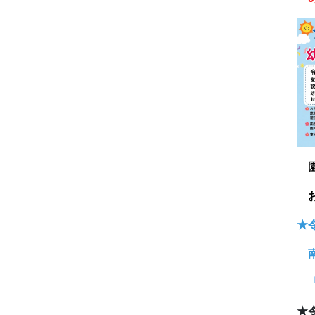
★
南
「
★