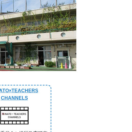
Next
ATO×TEACHERS
CHANNELS