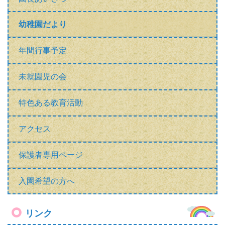
幼稚園だより
年間行事予定
未就園児の会
特色ある教育活動
アクセス
保護者専用ページ
入園希望の方へ
リンク