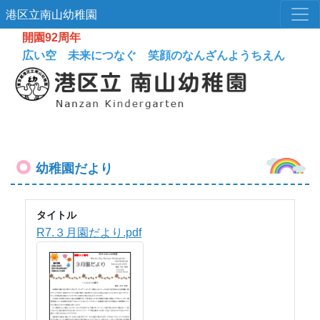
港区立南山幼稚園
開園92周年
広い空 未来につなぐ 笑顔のなんざんようちえん
幼稚園だより
タイトル
R7.３月園だより.pdf