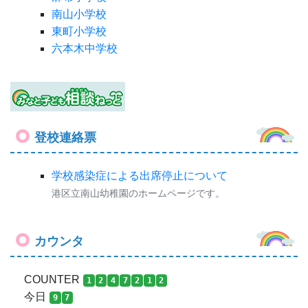
南山小学校
東町小学校
六本木中学校
登校連絡票
学校感染症による出席停止について
港区立南山幼稚園のホームページです。
カウンタ
COUNTER
1
2
4
7
2
1
2
今日
9
7