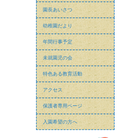
園長あいさつ
幼稚園だより
年間行事予定
未就園児の会
特色ある教育活動
アクセス
保護者専用ページ
入園希望の方へ