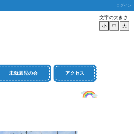
ログイン
文字の大きさ
小
中
大
未就園児の会
アクセス