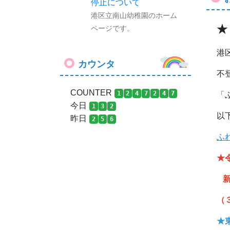
停止について
港区立南山幼稚園のホーム
★
ページです。
港
カウンタ
不
COUNTER
1
2
4
7
2
4
7
「
今日
1
3
2
以
昨日
2
5
6
ふ
★
新
（
★