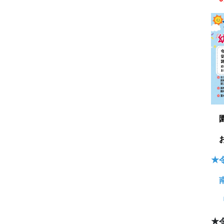
★
南
「
★