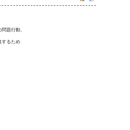
の問題行動、
進するため