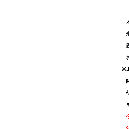
着
親
お
※
開
幼
を