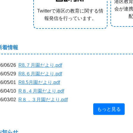
港区教
会が連
Twitterで港区の教育に関する情
報発信を行っています。
新着情報
6/06/26
R8.７月園だより.pdf
6/05/29
R8.６月園だより.pdf
6/05/01
R8.5月園だより.pdf
6/04/10
R８.４月園だより.pdf
6/03/02
R８．３月園だより.pdf
もっと見る
お知らせ