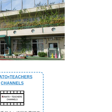
Next
ATO×TEACHERS
CHANNELS