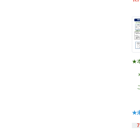
★
ｘ
ご
★
7