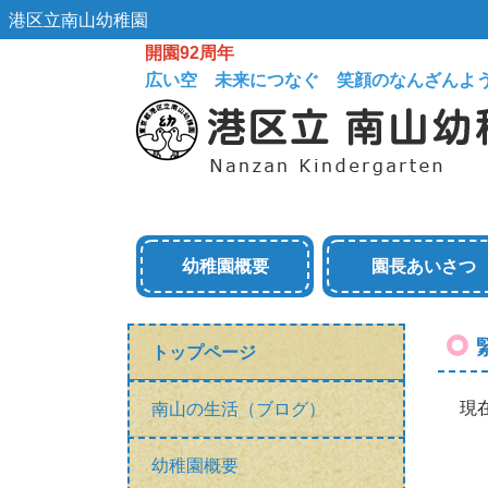
港区立南山幼稚園
開園92周年
広い空 未来につなぐ 笑顔のなんざんよ
幼稚園概要
園長あいさつ
トップページ
現
南山の生活（ブログ）
幼稚園概要