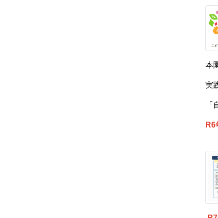
本
実
「
R
R