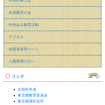
年間行事予定
未就園児の会
特色ある教育活動
アクセス
保護者専用ページ
入園希望の方へ
リンク
文部科学省
東京都教育委員会
東京都港区役所