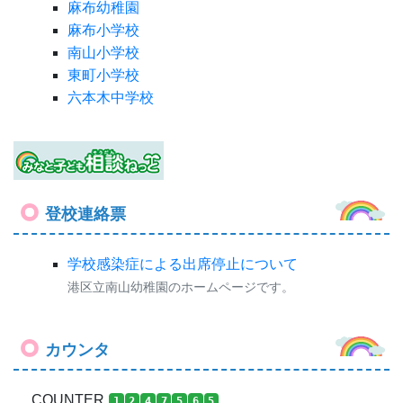
麻布幼稚園
麻布小学校
南山小学校
東町小学校
六本木中学校
登校連絡票
学校感染症による出席停止について
港区立南山幼稚園のホームページです。
カウンタ
COUNTER
1
2
4
7
5
6
5