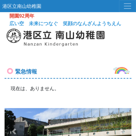
港区立南山幼稚園
開園92周年
広い空 未来につなぐ 笑顔のなんざんようちえん
緊急情報
現在は、ありません。
Previous
Next