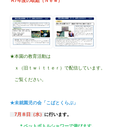
R7年度の取組（Ｎｅｗ）
★本園の教育活動は
ｘ（旧ｔｗｉｔｔｅｒ）で配信しています。
ご覧ください。
★未就園児の会「こばとくらぶ」
7
月８
日（水）
に行います。
＊ペットボトルシャワーで遊びます。