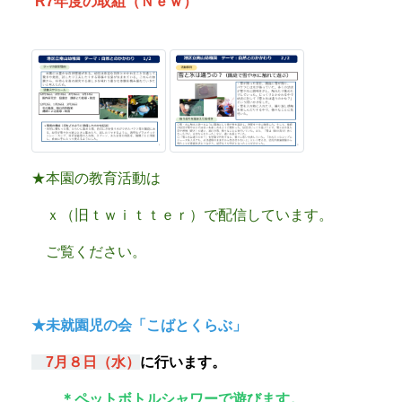
R7年度の取組（Ｎｅｗ）
★本園の教育活動は
ｘ（旧ｔｗｉｔｔｅｒ）で配信しています。
ご覧ください。
★未就園児の会「こばとくらぶ」
7
月８
日（水）
に行います。
＊ペットボトルシャワーで遊びます。