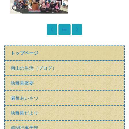
トップページ
南山の生活（ブログ）
幼稚園概要
園長あいさつ
幼稚園だより
年間行事予定