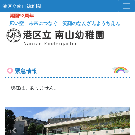
港区立南山幼稚園
開園92周年
広い空 未来につなぐ 笑顔のなんざんようちえん
緊急情報
現在は、ありません。
Previous
Next