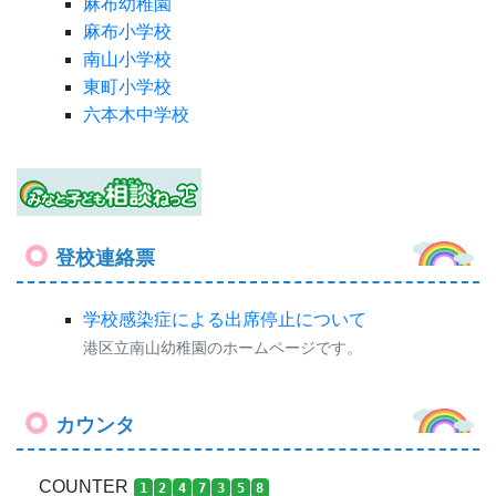
麻布幼稚園
麻布小学校
南山小学校
東町小学校
六本木中学校
登校連絡票
学校感染症による出席停止について
港区立南山幼稚園のホームページです。
カウンタ
COUNTER
1
2
4
7
3
5
8